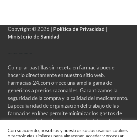
Copyright © 2026 |
Política de Privacidad
|
Ministerio de Sanidad
….
….
….
….
….
Comprar pastillas sin receta en farmacia puede
hacerlo directamente en nuestro sitio web.
Farmacias-24.com ofrece una amplia gama de
genéricos a precios razonables. Garantizamos la
seguridad de la compra y la calidad del medicamento.
La peculiaridad de organización del trabajo de las
farmacias en línea permite minimizar los gastos de
personal y oficinas, lo que reduce al mínimo el precio
de los medicamentos. Si su objetivo es comprar un
Con su acuerdo, nosotros y nuestros socios usamos cookies
análogo cualitativo a un precio razonable, entonces lo
o tecnologías similares para almacenar, acceder y procesar